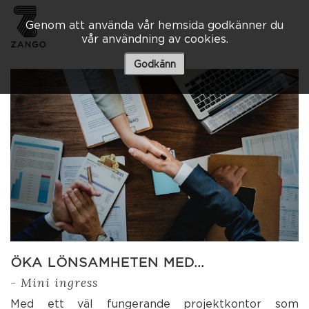
Genom att använda vår hemsida godkänner du
vår användning av cookies.
Besöksadress
Skaraborgsvägen 3 A
Godkänn
506 30 Borås
033 – 10 80 00
info@zango.se
Besöksadress
Södra Kyrkogatan 1
033 – 10 80 00
info@zango.se
ÖKA LÖNSAMHETEN MED…
- Mini ingress
Med ett väl fungerande projektkontor som