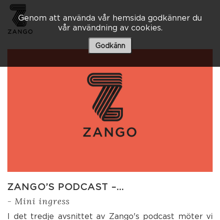
Genom att använda vår hemsida godkänner du
vår användning av cookies.
Besöksadress
Skaraborgsvägen 3 A
Godkänn
506 30 Borås
033 – 10 80 00
info@zango.se
Besöksadress
Södra Kyrkogatan 1
033 – 10 80 00
info@zango.se
ZANGO’S PODCAST –…
- Mini ingress
I det tredje avsnittet av Zango's podcast möter vi