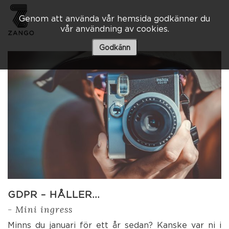
Genom att använda vår hemsida godkänner du
vår användning av cookies.
Besöksadress
Skaraborgsvägen 3 A
Godkänn
506 30 Borås
033 – 10 80 00
info@zango.se
Besöksadress
Södra Kyrkogatan 1
033 – 10 80 00
info@zango.se
GDPR – HÅLLER…
- Mini ingress
Minns du januari för ett år sedan? Kanske var ni i