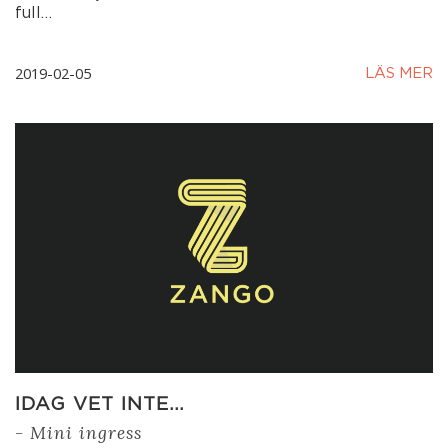
full…
2019-02-05
LÄS MER
IDAG VET INTE…
- Mini ingress