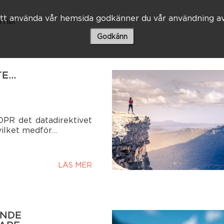
t använda vår hemsida godkänner du vår användning av
rriär
Godkänn
TE…
DPR det datadirektivet
 vilket medför…
LÄS MER
ANDE