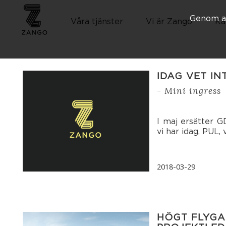
Genom at
Våra tjänster
Vi är Zango
Ka
IDAG VET IN
- Mini ingress
I maj ersätter G
vi har idag, PUL,
2018-03-29
HÖGT FLYG