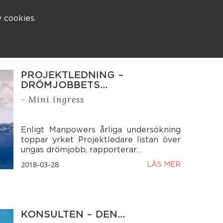
 cookies.
Kontakt
Besöksadress
Skaraborgsvägen 3 A
506 30 Borås
033 – 10 80 00
PROJEKTLEDNING –
info@zango.se
DRÖMJOBBETS…
- Mini ingress
Besöksadress
Södra Kyrkogatan 1
Enligt Manpowers årliga undersökning
033 – 10 80 00
toppar yrket Projektledare listan över
info@zango.se
ungas drömjobb, rapporterar…
2018-03-28
LÄS MER
KONSULTEN – DEN…