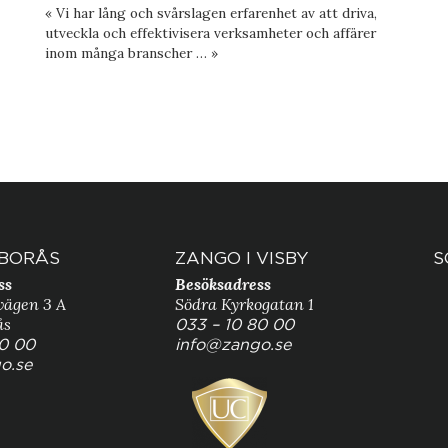
« Vi har lång och svårslagen erfarenhet av att driva,
utveckla och effektivisera verksamheter och affärer
inom många branscher … »
 BORÅS
ZANGO I VISBY
S
ss
Besöksadress
vägen 3 A
Södra Kyrkogatan 1
ås
033 – 10 80 00
80 00
info@zango.se
o.se