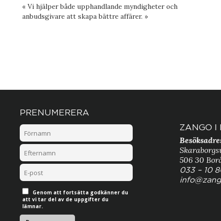
« Vi hjälper både upphandlande myndigheter och
anbudsgivare att skapa bättre affärer. »
PRENUMERERA
ZANGO I
Besöksadre
Skaraborgs
506 30 Bor
033 – 10 
info@zang
Genom att fortsätta godkänner du
att vi tar del av de uppgifter du
lämnar.