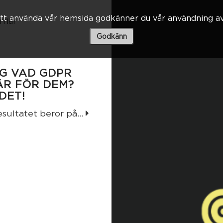
t använda vår hemsida godkänner du vår användning av
rriär
Godkänn
AG VAD GDPR
ÄR FÖR DEM?
DET!
sultatet beror på...