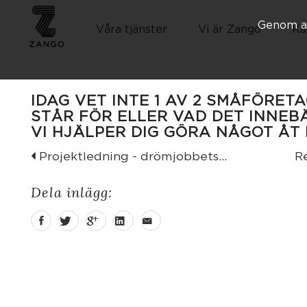
Genom at
Våra tjänster
Vi är Zango
Ka
IDAG VET INTE 1 AV 2 SMÅFÖRET
STÅR FÖR ELLER VAD DET INNEB
VI HJÄLPER DIG GÖRA NÅGOT ÅT 
Projektledning - drömjobbets...
Re
Dela inlägg: