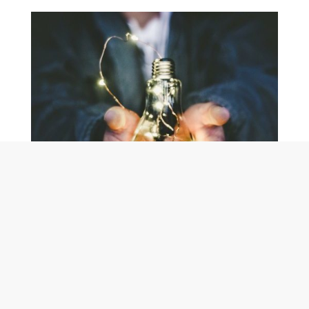
UPPHANDLING
- Vi hjälper er hela vägen
« Vi hjälper både upphandlande myndigheter och
anbudsgivare att skapa bättre affärer. »