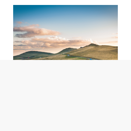
AFFÄRSUTVECKLING
- Från start till mål
« Vi har lång och svårslagen erfarenhet av att driva,
utveckla och effektivisera verksamheter och affärer