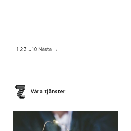
1
…
2
3
10
Nästa →
Våra tjänster