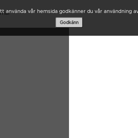
t använda vår hemsida godkänner du vår användning av
rriär
Godkänn