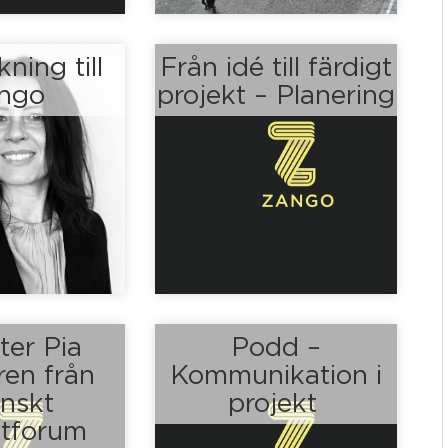
ning till
Från idé till färdigt
ngo
projekt – Planering
ter Pia
Podd –
en från
Kommunikation i
nskt
projekt
ktforum