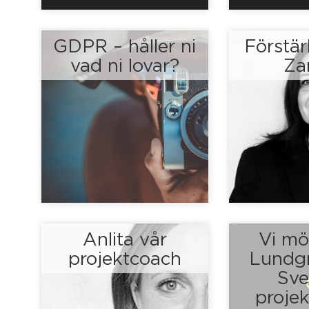
GDPR – håller ni
Förstärk
vad ni lovar?
Za
Anlita vår
Vi mö
projektcoach
Lundgr
Sve
proje