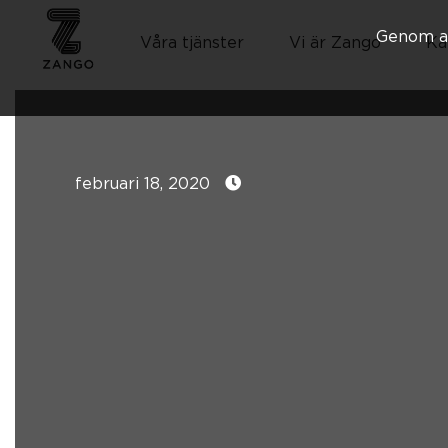
Genom at
Våra tjänster
Vi är Zango
Ka
februari 18, 2020