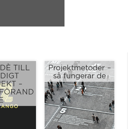
DÈ TILL
Projektmetoder –
DIGT
så fungerar de
EKT –
FÖRAND
E