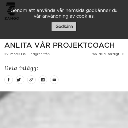
Genom att använda vår hemsida godkänner du
vår användning av cookies.
Besöksadress
Skaraborgsvägen 3 A
Godkänn
506 30 Borås
033 – 10 80 00
ANLITA VÅR PROJEKTCOACH
info@zango.se
Vi möter Pia Lundgren från...
Från idé till färdigt...
Besöksadress
Dela inlägg:
Södra Kyrkogatan 1
033 – 10 80 00
info@zango.se