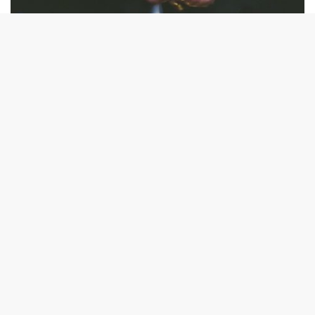
UPPHANDLING
- Vi hjälper er hela vägen
« Vi hjälper både upphandlande myndigheter och anbudsgivare
att skapa bättre affärer. »