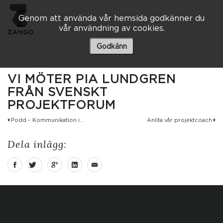
Genom att använda vår hemsida godkänner du
vår användning av cookies.
Besöksadress
Skaraborgsvägen 3 A
Godkänn
506 30 Borås
033 – 10 80 00
VI MÖTER PIA LUNDGREN
info@zango.se
FRÅN SVENSKT
PROJEKTFORUM
Besöksadress
Podd – Kommunikation i...
Anlita vår projektcoach
Södra Kyrkogatan 1
033 – 10 80 00
Dela inlägg:
info@zango.se