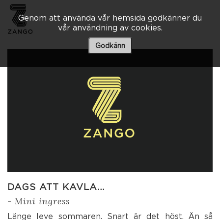
Genom att använda vår hemsida godkänner du
vår användning av cookies.
Besöksadress
Skaraborgsvägen 3 A
Godkänn
506 30 Borås
033 – 10 80 00
info@zango.se
Besöksadress
Södra Kyrkogatan 1
033 – 10 80 00
info@zango.se
DAGS ATT KAVLA…
- Mini ingress
Länge leve sommaren. Snart är det höst. Än så