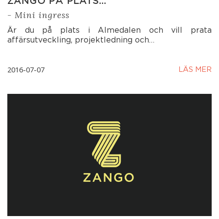
ZANGO PÅ PLATS…
- Mini ingress
Är du på plats i Almedalen och vill prata
affärsutveckling, projektledning och…
2016-07-07
LÄS MER