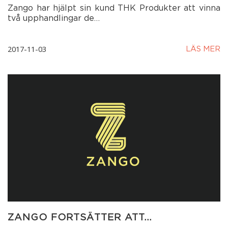
Zango har hjälpt sin kund THK Produkter att vinna
två upphandlingar de…
2017-11-03
LÄS MER
ZANGO FORTSÄTTER ATT…