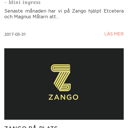
- Mini ingress
Senaste månaden har vi på Zango hjälpt Etcetera
och Magnus Målarn att…
2017-03-31
LÄS MER