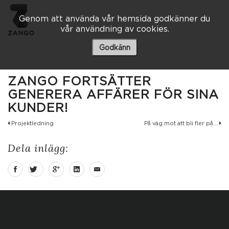
Genom att använda vår hemsida godkänner du
vår användning av cookies.
Besöksadress
Skaraborgsvägen 3 A
Godkänn
506 30 Borås
033 – 10 80 00
ZANGO FORTSÄTTER
info@zango.se
GENERERA AFFÄRER FÖR SINA
KUNDER!
Besöksadress
Projektledning
På väg mot att bli fler på...
Södra Kyrkogatan 1
033 – 10 80 00
Dela inlägg:
info@zango.se