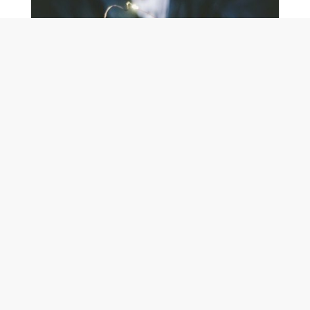
UPPHANDLING
- Vi hjälper er hela vägen
« Vi hjälper både upphandlande myndigheter och
anbudsgivare att skapa bättre affärer. »