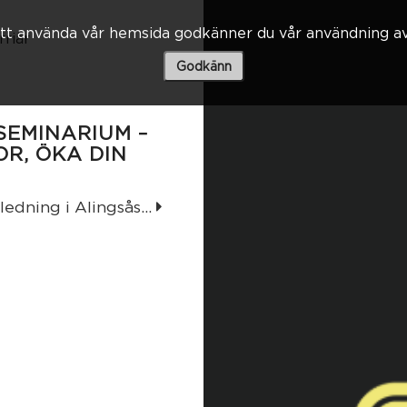
t använda vår hemsida godkänner du vår användning av
rriär
Godkänn
SEMINARIUM –
OR, ÖKA DIN
edning i Alingsås...