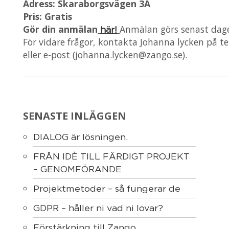
Adress: Skaraborgsvägen 3A
Pris: Gratis
Gör din anmälan
Anmälan görs senast dage
här!
För vidare frågor, kontakta Johanna lycken på te
eller e-post (johanna.lycken@zango.se).
SENASTE INLÄGGEN
DIALOG är lösningen.
FRÅN IDÈ TILL FÄRDIGT PROJEKT
– GENOMFÖRANDE
Projektmetoder – så fungerar de
GDPR – håller ni vad ni lovar?
Förstärkning till Zango