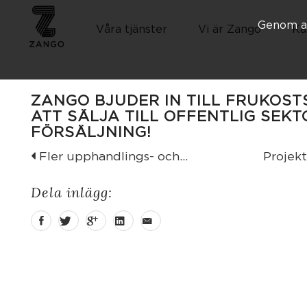
Genom at
Våra tjänster
Vi är Zango
Ka
ZANGO BJUDER IN TILL FRUKOST
ATT SÄLJA TILL OFFENTLIG SEKT
FÖRSÄLJNING!
Fler upphandlings- och...
Projektl
Dela inlägg: