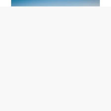
AFFÄRSUTVECKLING
- Från start till mål
« Vi har lång och svårslagen erfarenhet av att driva,
utveckla och effektivisera verksamheter och affärer
inom många branscher … »