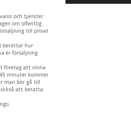
 varor och tjänster.
lagen om offentlig
rsäljning till privat
i berättar hur
a er försäljning
t företag att vinna
r 45 minuter kommer
r man bör gå till
också att berätta
ango.