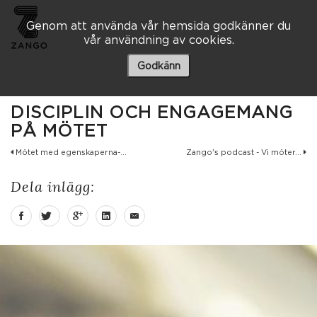
Genom att använda vår hemsida godkänner du
vår användning av cookies.
Besöksadress
Skaraborgsvägen 3 A
Godkänn
506 30 Borås
033 – 10 80 00
DISCIPLIN OCH ENGAGEMANG
info@zango.se
PÅ MÖTET
Mötet med egenskaperna-...
Zango's podcast - Vi möter...
Besöksadress
Södra Kyrkogatan 1
Dela inlägg:
033 – 10 80 00
info@zango.se