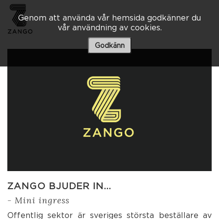
Genom att använda vår hemsida godkänner du
vår användning av cookies.
Besöksadress
Skaraborgsvägen 3 A
Godkänn
506 30 Borås
033 – 10 80 00
info@zango.se
Besöksadress
Södra Kyrkogatan 1
033 – 10 80 00
info@zango.se
ZANGO BJUDER IN…
- Mini ingress
Offentlig sektor är sveriges största beställare av