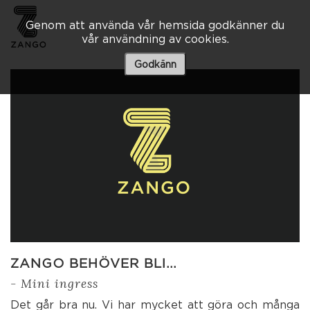
Genom att använda vår hemsida godkänner du
vår användning av cookies.
Besöksadress
Skaraborgsvägen 3 A
Godkänn
506 30 Borås
033 – 10 80 00
info@zango.se
Besöksadress
Södra Kyrkogatan 1
033 – 10 80 00
info@zango.se
ZANGO BEHÖVER BLI…
- Mini ingress
Det går bra nu. Vi har mycket att göra och många