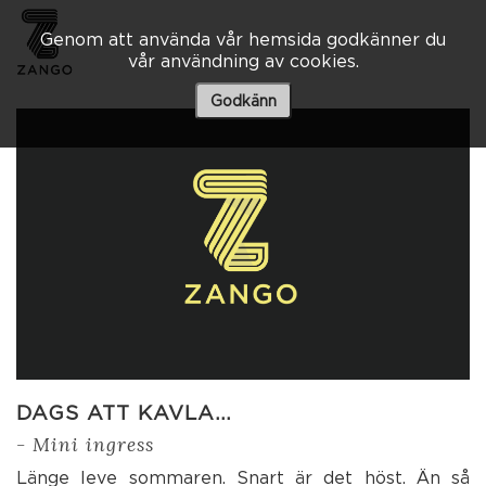
Genom att använda vår hemsida godkänner du
vår användning av cookies.
Besöksadress
Skaraborgsvägen 3 A
Godkänn
506 30 Borås
033 – 10 80 00
info@zango.se
Besöksadress
Södra Kyrkogatan 1
033 – 10 80 00
info@zango.se
DAGS ATT KAVLA…
- Mini ingress
Länge leve sommaren. Snart är det höst. Än så