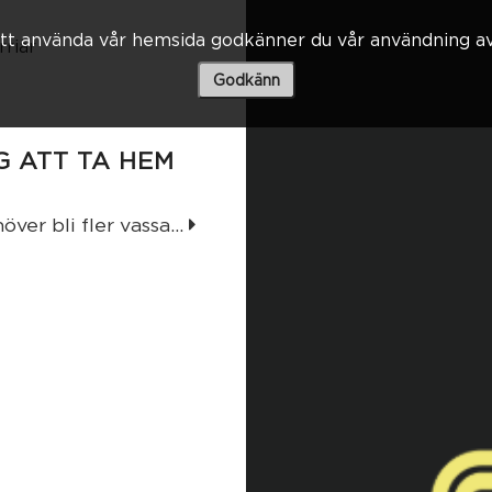
t använda vår hemsida godkänner du vår användning av
rriär
Godkänn
 ATT TA HEM
er bli fler vassa...