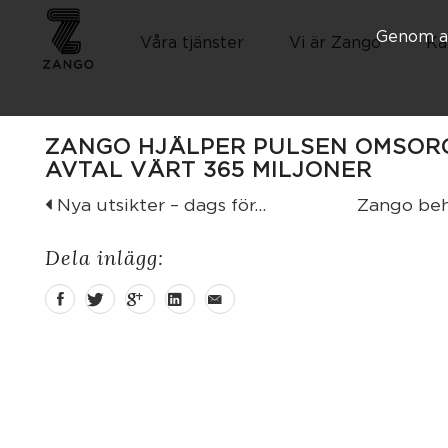
Genom at
Våra tjänster
Vi är Zango
Ka
ZANGO HJÄLPER PULSEN OMSORG
AVTAL VÄRT 365 MILJONER
Nya utsikter – dags för...
Zango behöv
Dela inlägg: