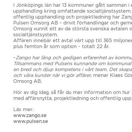
I Jönköpings län har 13 kommuner gått samman 
upphandling kring omfattande socialtjänstsystem
offentlig upphandling och projektledning har Zan
Pulsen Omsorg AB – drivit förhandlingar och ge
Omsorg vunnit ett av de största svenska avtalen
socialtjänstsystem.
Affären innebär ett avtal värt upp till 365 miljoner
plus femton år som option – totalt 22 år.
–
Zango har lång och gedigen erfarenhet av kommu
Tillsammans med Pulsens kunnande om kommunal 
en bred och djup kompetens i vårt team. Det skapa
och våra kunder när vi gör affärer
, menar Klaes Gö
Omsorg AB.
Hör av dig idag, så får du mer information om hur
med affärsnytta, projektledning och offentlig upp
Läs mer:
www.zango.se
www.pulsen.se