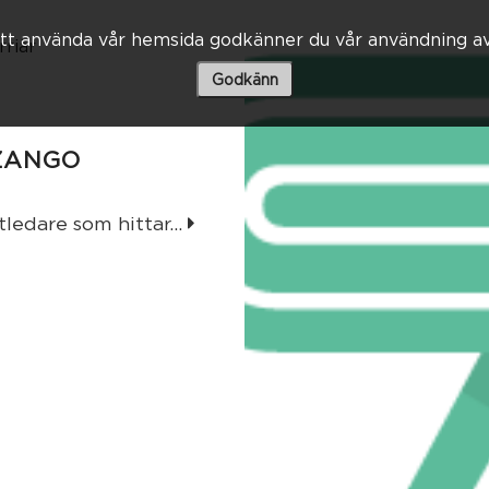
t använda vår hemsida godkänner du vår användning av
rriär
Godkänn
 ZANGO
ledare som hittar...