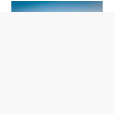
AFFÄRSUTVECKLING
- Från start till mål
« Vi har lång och svårslagen erfarenhet av att driva,
utveckla och effektivisera verksamheter och affärer
inom många branscher … »