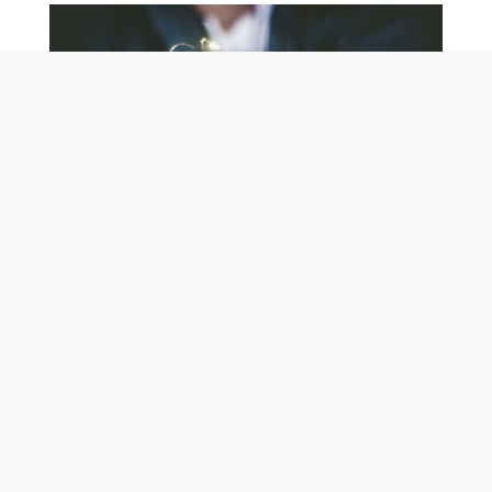
UPPHANDLING
- Vi hjälper er hela vägen
« Vi hjälper både upphandlande myndigheter och
anbudsgivare att skapa bättre affärer. »