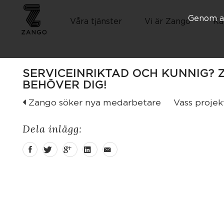
Genom at
Våra tjänster
Vi är Zango
Ka
SERVICEINRIKTAD OCH KUNNIG?
BEHÖVER DIG!
Zango söker nya medarbetare
Vass projekt
Dela inlägg: