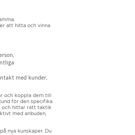
nsamma.
er att hitta och vinna
erson,
ntliga
ontakt med kunder,
r och koppla dem till
kund för den specifika
ch hittar rätt taktik
aktivt med anbuden,
g på nya kunskaper. Du