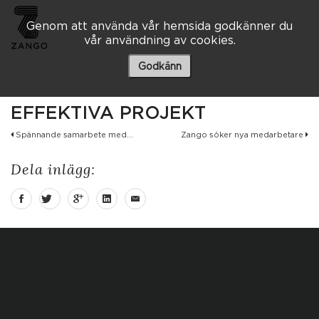
Genom att använda vår hemsida godkänner du
vår användning av cookies.
Besöksadress
Skaraborgsvägen 3 A
Godkänn
506 30 Borås
033 – 10 80 00
EFFEKTIVA PROJEKT
info@zango.se
Spännande samarbete med...
Zango söker nya medarbetare
Besöksadress
Dela inlägg:
Södra Kyrkogatan 1
033 – 10 80 00
info@zango.se