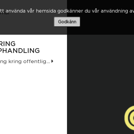
t använda vår hemsida godkänner du vår användning av
rriär
Godkänn
RING
PHANDLING
g kring offentlig...