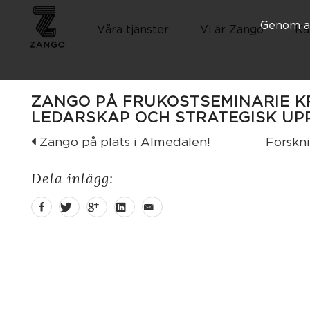
Genom at
Våra tjänster
Vi är Zango
Ka
ZANGO PÅ FRUKOSTSEMINARIE K
LEDARSKAP OCH STRATEGISK UP
Zango på plats i Almedalen!
Forsknin
Dela inlägg: