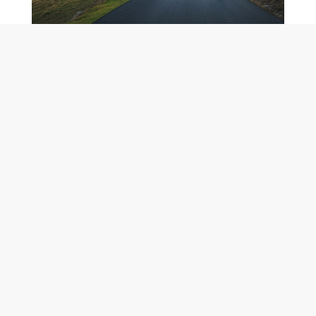
AFFÄRSUTVECKLING
- Från start till mål
« Vi har lång och svårslagen erfarenhet av att driva,
utveckla och effektivisera verksamheter och affärer
inom många branscher … »
 BORÅS
ZANGO I VISBY
S
ss
Besöksadress