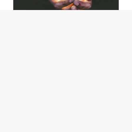
UPPHANDLING
- Vi hjälper er hela vägen
« Vi hjälper både upphandlande myndigheter och
anbudsgivare att skapa bättre affärer. »
PRENUMERERA
ZANGO I
Besöksadre