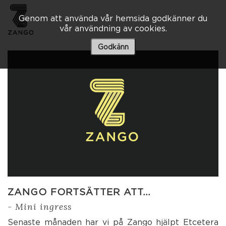
Genom att använda vår hemsida godkänner du
vår användning av cookies.
Besöksadress
Skaraborgsvägen 3 A
Godkänn
506 30 Borås
033 – 10 80 00
info@zango.se
Besöksadress
Södra Kyrkogatan 1
033 – 10 80 00
info@zango.se
ZANGO FORTSÄTTER ATT…
- Mini ingress
Senaste månaden har vi på Zango hjälpt Etcetera